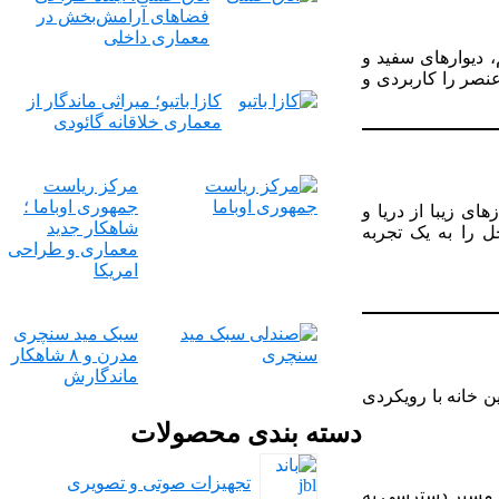
فضاهای آرامش‌بخش در
معماری داخلی
 دیوارهای سفید و
نصر را کاربردی و
کازا باتیو؛ میراثی ماندگار از
معماری خلاقانه گائودی
مرکز ریاست
جمهوری اوباما ؛
ی زیبا از دریا و
شاهکار جدید
 را به یک تجربه
معماری و طراحی
امریکا
سبک مید سنچری
مدرن و ۸ شاهکار
ماندگارش
ن خانه با رویکردی
دسته بندی محصولات
تجهیزات صوتی و تصویری
 و مسیر دسترسی به