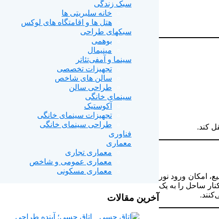
سبک زندگی
خانه سلبریتی ها
هتل ها و اقامتگاه های لوکس
سبکهای طراحی
بوهمی
مینیمال
سینما و آمفی‌تئاتر
تجهیزات تخصصی
سالن های شاخص
طراحی سالن
سینمای خانگی
آکوستیک
تجهیزات سینمای خانگی
طراحی سینمای خانگی
ل کند.
فناوری
معماری
معماری تجاری
معماری عمومی و شاخص
معماری مسکونی
ع، امکان ورود نور
نار ساحل را به یک
کنند.
آخرین مقالات
اتاق حسی؛ آینده طراحی