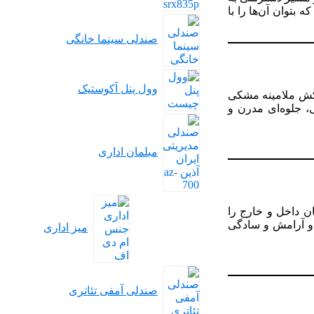
بتوان آن‌ها را با
صندلی سینما خانگی
وول پنل آکوستیک
روکش ملامینه مشکی
، جلوه‌ای مدرن و
مبلمان اداری
ن داخل و خارج را
دلی کلاسیک Eames و یک مبل L‌شکل بژ طراحی شده و آرامش و سادگی
میز اداری
صندلی آمفی تئاتری