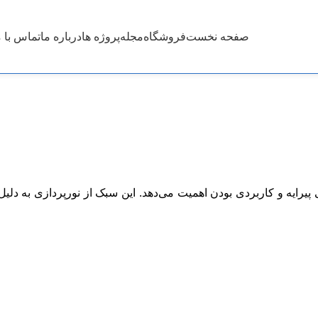
صفحه نخست
فروشگاه
مجله
پروژه ها
درباره ما
تماس با م
مینیمال
نورپردازی مینیمال چیست؟
Posted by
ایران آذین
On دسامبر 17, 2024
ه و کاربردی بودن اهمیت می‌دهد. این سبک از نورپردازی به دلیل تو